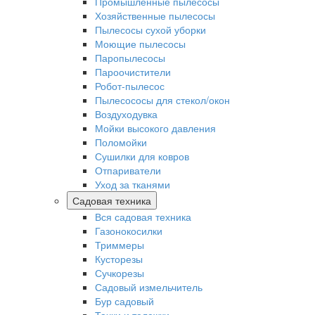
Промышленные пылесосы
Хозяйственные пылесосы
Пылесосы сухой уборки
Моющие пылесосы
Паропылесосы
Пароочистители
Робот-пылесос
Пылесососы для стекол/окон
Воздуходувка
Мойки высокого давления
Поломойки
Сушилки для ковров
Отпариватели
Уход за тканями
Садовая техника
Вся садовая техника
Газонокосилки
Триммеры
Кусторезы
Сучкорезы
Садовый измельчитель
Бур садовый
Тачки и тележки