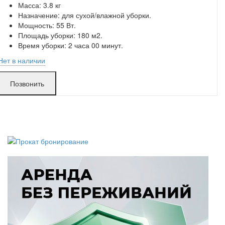
Поломки в работе покрыты.
Масса: 3.8 кг
Замена без ожидания.
Назначение: для сухой/влажной уборки.
Без скрытых платежей.
Мощность: 55 Вт.
Площадь уборки: 180 м2.
Время уборки: 2 часа 00 минут.
Нет в наличии
Позвонить