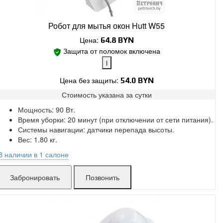
Робот для мытья окон Hutt W55
Цена:
64.8
BYN
Защита от поломок включена
i
Цена без защиты:
54.0 BYN
Стоимость указана за
сутки
Поломки в работе покрыты.
Мощность: 90 Вт.
Замена без ожидания.
Время уборки: 20 минут (при отключении от сети питания).
Без скрытых платежей.
Системы навигации: датчики перепада высоты.
Вес: 1.80 кг.
В наличии в 1 салоне
Гурского:
в аренде
Позвонить
Захарова:
в аренде
Ложинская:
в аренде
Матусевича:
мало