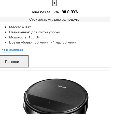
i
Цена без защиты:
90.0 BYN
Стоимость указана за
неделю
Поломки в работе покрыты.
Масса: 4.3 кг
Замена без ожидания.
Назначение: для сухой уборки.
Без скрытых платежей.
Мощность: 130 Вт.
Время уборки: 30 минут - 1 час 30 минут.
Нет в наличии
Позвонить