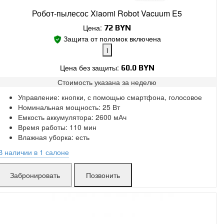
Робот-пылесос Xiaomi Robot Vacuum E5
Цена:
72
BYN
Защита от поломок включена
i
Цена без защиты:
60.0 BYN
Стоимость указана за
неделю
Поломки в работе покрыты.
Управление: кнопки, с помощью смартфона, голосовое
Замена без ожидания.
Номинальная мощность: 25 Вт
Без скрытых платежей.
Емкость аккумулятора: 2600 мАч
Время работы: 110 мин
Влажная уборка: есть
В наличии в 1 салоне
Захарова:
мало
Позвонить