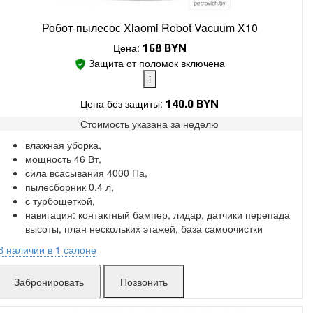
Робот-пылесос Xiaomi Robot Vacuum X10
Цена:
168
BYN
Защита от поломок включена
i
Цена без защиты:
140.0 BYN
Стоимость указана за
неделю
Поломки в работе покрыты.
влажная уборка,
Замена без ожидания.
мощность 46 Вт,
Без скрытых платежей.
сила всасывания 4000 Па,
пылесборник 0.4 л,
с турбощеткой,
навигация: контактный бампер, лидар, датчики перепада
высоты, план нескольких этажей, база самоочистки
В наличии в 1 салоне
Захарова:
мало
Позвонить