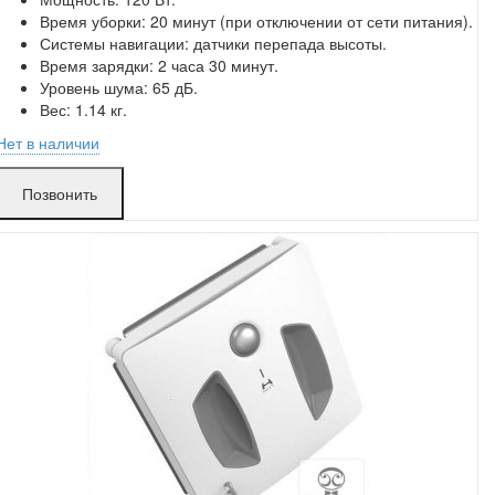
Замена без ожидания.
Время уборки: 20 минут (при отключении от сети питания).
Без скрытых платежей.
Системы навигации: датчики перепада высоты.
Время зарядки: 2 часа 30 минут.
Уровень шума: 65 дБ.
Вес: 1.14 кг.
Нет в наличии
Гурского:
в аренде
Позвонить
Захарова:
в аренде
Ложинская:
в аренде
Матусевича:
в аренде