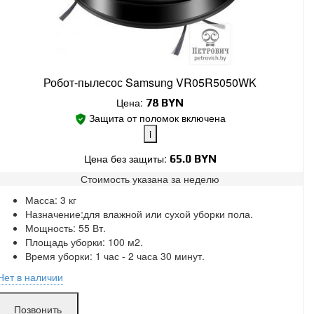
Робот-пылесос Samsung VR05R5050WK
Цена:
78
BYN
Защита от поломок включена
i
Цена без защиты:
65.0 BYN
Стоимость указана за
неделю
Поломки в работе покрыты.
Масса: 3 кг
Замена без ожидания.
Назначение:для влажной или сухой уборки пола.
Без скрытых платежей.
Мощность: 55 Вт.
Площадь уборки: 100 м2.
Время уборки: 1 час - 2 часа 30 минут.
Нет в наличии
Позвонить