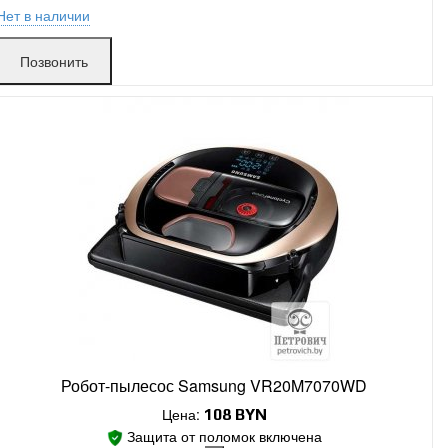
Нет в наличии
Позвонить
Робот-пылесос Samsung VR20M7070WD
Цена:
108
BYN
Защита от поломок включена