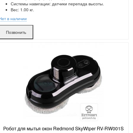
Системы навигации: датчики перепада высоты.
Вес: 1.00 кг.
Нет в наличии
Гурского:
в аренде
Позвонить
Матусевича:
в аренде
Робот для мытья окон Redmond SkyWiper RV-RW001S