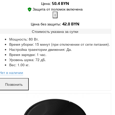
Цена:
50.4
BYN
Защита от поломок включена
i
Цена без защиты:
42.0 BYN
Стоимость указана за
сутки
Поломки в работе покрыты.
Мощность: 80 Вт.
Замена без ожидания.
Время уборки: 15 минут (при отключении от сети питания).
Без скрытых платежей.
Настройка траектории движения: Да.
Время зарядки: 1 час.
Уровень шума: 72 дБ.
Вес: 1.00 кг.
Нет в наличии
Позвонить