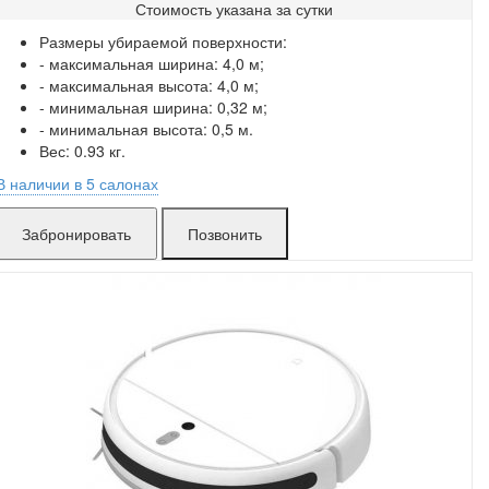
Стоимость указана за
сутки
Поломки в работе покрыты.
Размеры убираемой поверхности:
Замена без ожидания.
- максимальная ширина: 4,0 м;
Без скрытых платежей.
- максимальная высота: 4,0 м;
- минимальная ширина: 0,32 м;
- минимальная высота: 0,5 м.
Вес: 0.93 кг.
В наличии в 5 салонах
Гурского:
мало
Позвонить
Захарова:
много
Ложинская:
в аренде
Матусевича:
много
Белградская:
мало
Игуменский тракт:
много