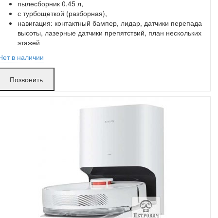
пылесборник 0.45 л,
с турбощеткой (разборная),
навигация: контактный бампер, лидар, датчики перепада
высоты, лазерные датчики препятствий, план нескольких
этажей
Нет в наличии
Захарова:
в аренде
Позвонить