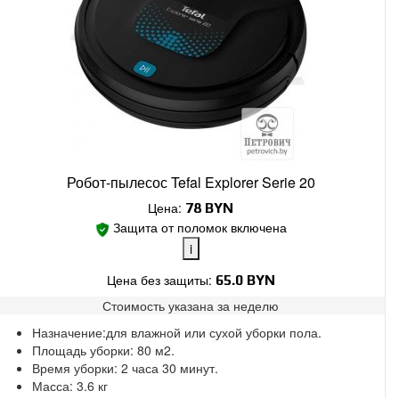
Робот-пылесос Tefal Explorer Serie 20
Цена:
78
BYN
Защита от поломок включена
i
Цена без защиты:
65.0 BYN
Стоимость указана за
неделю
Поломки в работе покрыты.
Назначение:для влажной или сухой уборки пола.
Замена без ожидания.
Площадь уборки: 80 м2.
Без скрытых платежей.
Время уборки: 2 часа 30 минут.
Масса: 3.6 кг