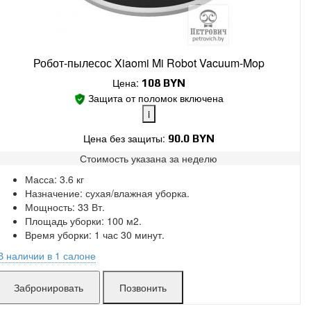
Робот-пылесос Xiaomi Mi Robot Vacuum-Mop
Цена:
108
BYN
Защита от поломок включена
i
Цена без защиты:
90.0 BYN
Стоимость указана за
неделю
Поломки в работе покрыты.
Масса: 3.6 кг
Замена без ожидания.
Назначение: сухая/влажная уборка.
Без скрытых платежей.
Мощность: 33 Вт.
Площадь уборки: 100 м2.
Время уборки: 1 час 30 минут.
В наличии в 1 салоне
Ложинская:
мало
Позвонить