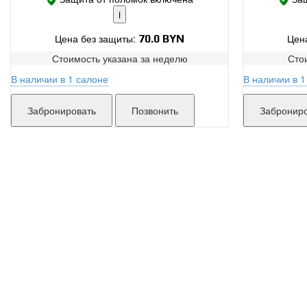
i
Цена без защиты:
Цен
70.0 BYN
Стоимость указана за
неделю
Сто
В наличии в 1 салоне
В наличии в 1
Поломки в работе покрыты.
Захарова:
мало
Замена без ожидания.
Без скрытых платежей.
Позвонить