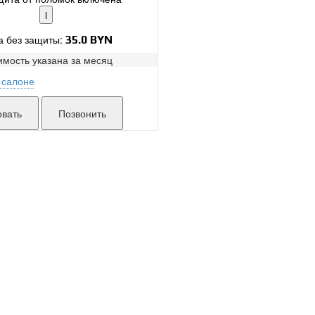
i
а без защиты:
35.0 BYN
имость указана за
месяц
 салоне
Поломки в работе покрыты.
Захарова:
мало
Замена без ожидания.
Без скрытых платежей.
Позвонить