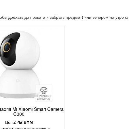
тобы доехать до проката и забрать предмет) или вечером на утро 
iaomi Mi Xiaomi Smart Camera
C300
Цена:
42
BYN
ита от поломок включена