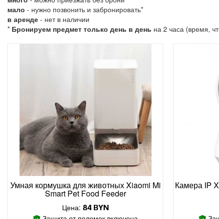
мало
- нужно позвонить и забронировать*
в аренде
- нет в наличии
*
Бронируем предмет только день в день
на 2 часа (время, ч
Умная кормушка для животных Xiaomi Mi
Камера IP X
Smart Pet Food Feeder
Цена:
84
BYN
Защита от поломок включена
Защ