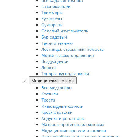
Вся садовая техника
Газонокосилки
Триммеры
Кусторезы
Сучкорезы
Садовый измельчитель
Бур садовый
Тачки и тележки
Лестницы, стремянки, помосты
Мойки высокого давления
Воздуходувки
Лопаты
Топоры, кувалды, кирки
Медицинские товары
Все медтовары
Костыли
Трости
Инвалидные коляски
Кресла-каталки
Ходунки и ролляторы
Матрасы противопролежневые
Медицинские кровати и столики
Приспособления для ухода и помощи