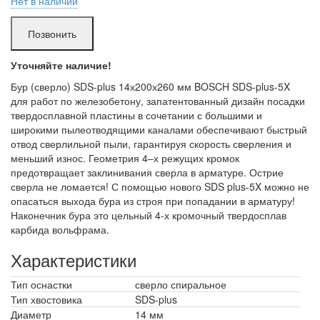
Нет в наличии
много
- можно приезжать без брони.
мало
- нужно позвонить и забронировать*.
Позвонить
в аренде
- нет в наличии.
*
Бронируем предмет только день в день
на 2 часа (время, чтобы
доехать до проката и забрать предмет) или вечером на утро
Уточняйте наличие!
следующего дня.
Бур (сверло) SDS-plus 14х200х260 мм BOSCH SDS-plus-5X
для работ по железобетону, запатентованный дизайн посадки
твердосплавной пластины в сочетании с большими и
широкими пылеотводящими каналами обеспечивают быстрый
отвод сверлильной пыли, гарантируя скорость сверления и
меньший износ. Геометрия 4–х режущих кромок
предотвращает заклинивания сверла в арматуре. Острие
сверла не ломается! С помощью нового SDS plus-5X можно не
опасаться выхода бура из строя при попадании в арматуру!
Наконечник бура это цельный 4-х кромочный твердосплав
карбида вольфрама.
Характеристики
Тип оснастки
сверло спиральное
Тип хвостовика
SDS-plus
Диаметр
14 мм