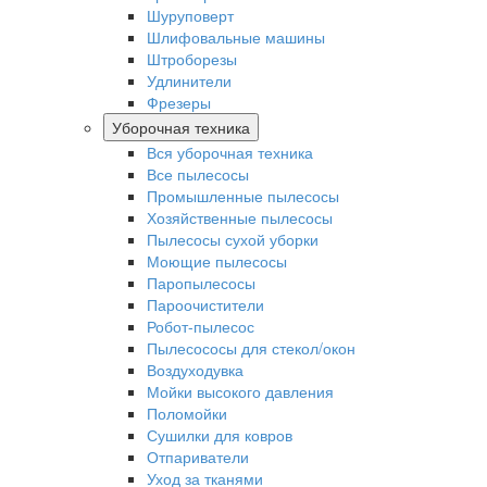
Шуруповерт
Шлифовальные машины
Штроборезы
Удлинители
Фрезеры
Уборочная техника
Вся уборочная техника
Все пылесосы
Промышленные пылесосы
Хозяйственные пылесосы
Пылесосы сухой уборки
Моющие пылесосы
Паропылесосы
Пароочистители
Робот-пылесос
Пылесососы для стекол/окон
Воздуходувка
Мойки высокого давления
Поломойки
Сушилки для ковров
Отпариватели
Уход за тканями