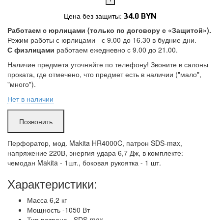
Цена без защиты:
34.0 BYN
Работаем с юрлицами (только по договору с «Защитой»).
Режим работы с юрлицами - с 9.00 до 16.30 в будние дни.
Поломки в работе покрыты.
Замена без ожидания.
С физлицами
работаем ежедневно с 9.00 до 21.00.
Без скрытых платежей.
Наличие предмета уточняйте по телефону! Звоните в салоны
Подробнее
проката, где отмечено, что предмет есть в наличии ("мало",
"много").
Нет в наличии
Гурского:
в аренде
Позвонить
много
- можно приезжать без брони.
Перфоратор, мод. Makita HR4000C, патрон SDS-max,
мало
- нужно позвонить и забронировать*.
в аренде
- нет в наличии.
напряжение 220В, энергия удара 6,7 Дж, в комплекте:
*
Бронируем предмет только день в день
на 2 часа (время, чтобы
чемодан Makita - 1шт., боковая рукоятка - 1 шт.
доехать до проката и забрать предмет) или вечером на утро
следующего дня.
Характеристики:
Масса 6,2 кг
Мощность -1050 Вт
Тип патрона - SDS-max