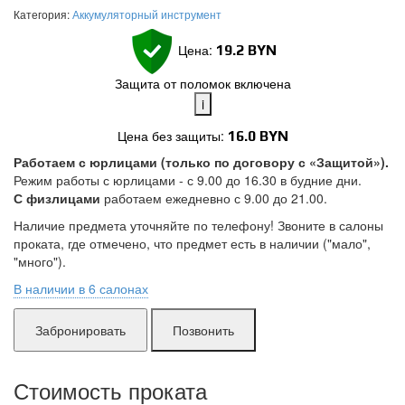
Категория:
Аккумуляторный инструмент
Цена:
19.2
BYN
Защита от поломок включена
i
Цена без защиты:
16.0 BYN
Работаем с юрлицами (только по договору с «Защитой»).
Режим работы с юрлицами - с 9.00 до 16.30 в будние дни.
Поломки в работе покрыты.
Замена без ожидания.
С физлицами
работаем ежедневно с 9.00 до 21.00.
Без скрытых платежей.
Наличие предмета уточняйте по телефону! Звоните в салоны
Подробнее
проката, где отмечено, что предмет есть в наличии ("мало",
"много").
В наличии в 6 салонах
Позвонить
Гурского:
много
Стоимость проката
Захарова:
много