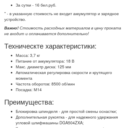
Ложинская:
мало
За сутки - 16 бел.руб.
Матусевича:
много
* - в указанную стоимость не входит аккумулятор и зарядное
устройство.
Белградская:
много
Важно!
Стоимость расходных материалов в цену проката
Игуменский тракт:
мало
не входит и оплачивается дополнительно!
много
- можно приезжать без брони.
Техническте характеристики:
мало
- нужно позвонить и забронировать*.
в аренде
- нет в наличии.
Масса: 3,7 кг
*
Бронируем предмет только день в день
на 2 часа (время, чтобы
Питание от аккумулятора: 18 В
доехать до проката и забрать предмет) или вечером на утро
следующего дня.
Макс. диаметр диска: 125 мм
Автоматическая регулировка скорости и крутящего
момента
Частота оборотов: 8500 об/мин
Посадка: М14
Преимущества:
Блокировка шпинделя - для простой смены оснастки;
Дополнительная рукоятка - для надежного удержания
угловой шлифмашины DGA504ZXA;